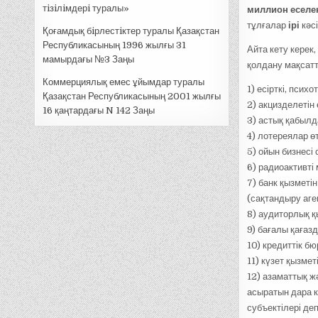
тiзiлiмдерi туралы»
миллион еселе
тұлғалар
ірі
кәсі
Қоғамдық бiрлестiктер туралы Қазақстан
Республикасының 1996 жылғы 31
Айта кету керек
мамырдағы №3 Заңы
қолдану мақсатт
Коммерциялық емес ұйымдар туралы
1) есірткі, пси
Қазақстан Республикасының 2001 жылғы
2) акцизделетін 
16 қаңтардағы N 142 Заңы
3) астық қабылда
4) лотереялар өт
5) ойын бизнесі
6) радиоактивт
7) банк қызметі
(сақтандыру аген
8) аудиторлық қ
9) бағалы қағаз
10) кредиттік бю
11) күзет қызметі
12) азаматтық ж
асыратын дара к
субъектілері д