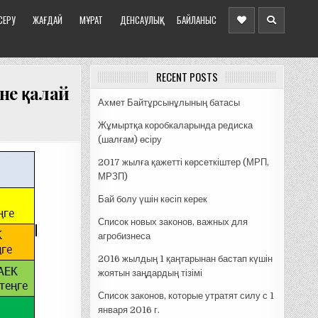
СЕРУ
ЖАҒДАЙ
МҰРАТ
ДЕНСАУЛЫҚ
БАЙЛАНЫС
RECENT POSTS
іне қалай
Ахмет Байтұрсынұлының батасы
Жұмыртқа коробкаларында редиска
(шалғам) өсіру
2017 жылға қажетті көрсеткіштер (МРП,
МРЗП)
Бай болу үшін кәсіп керек
Список новых законов, важных для
агробизнеса
2016 жылдың 1 қаңтарынан бастап күшін
жоятын заңдардың тізімі
Список законов, которые утратят силу с 1
января 2016 г.