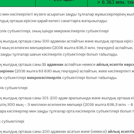
р мен кәсіпкерлікті жүзеге асыратын заңды тұлғалар жұмыскерлерінің жы
дық орташа кірісіне қарай келесі санаттарға жатқызылады:
рлік субъектілері, оның ішінде микрокәсіпкерлік субъектілері
 жылдық орташа саны 100 адамнан аспайтын және жылдық орташа кірісі 
0 мың еселенген мөлшерінен (2016 жылға 636,3 млн. теңгеден) аспайтын,
 заңды тұлғалар шағын кәсіпкерлік субъектілері болып табылады.
ң жылдық орташа саны
15 адамнан
аспайтын немесе
айлық есептік көрс
шерінен
(2016 жылға 63 630 мың теңгеден) аспайтын, жеке кәсіпкерлікті 
ік субъектілері
микрокәсіпкерлік
субъектілері болып табылады.
лік субъектілері
ң жылдық орташа саны 101-250 адам аралығында және жылдық орташа кір
іштің 300 мың – 3 миллион еселенген мөлшері (2016 жылға 636,3 млн. – 6 
ра кәсіпкерлер мен заңды тұлғалар орта кәсіпкерлік субъектілері болып 
к субъектілері
ң жылдық орташа саны 250 адамнан асатын және (немесе)
айлық есептік