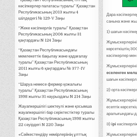
кәсiпкерлер палатасы туралы” Қазақстан
Республикасының 2013 жылғы 4
Дара кәсіпкерле
шiлдедегi № 129-V Заңы
санына және жыл
“Жеке кәсiпкерлiк туралы” Қазақстан
1) шағын кәсіпке
Республикасының 2006 жылғы 31
қаңтардағы N 124 Заңы
Жұмыскерлерінің
көрсеткіштің 30
“Қазақстан Республикасындағы
кәсіпкерлер мен
мемлекеттік бақылау және қадағалау
туралы” Қазақстан Республикасының
Жұмыскерлеріні
2011 жылғы 6 қаңтардағы № 377-IV
еселенген мөл
Заңы
шағын кәсіпкерл
“Шаруа немесе фермер қожалығы
2) орта кәсіпкер
туралы” Қазақстан Республикасының
1998 жылғы 31 наурыздағы N 214 Заңы
Жұмыскерлеріні
Жауапкершілігі шектеулі және қосымша
есептік көрсетк
жауапкершілігі бар серіктестіктер туралы
аралығындағы да
Қазақстан Республикасының 1998 жылғы
3)
ірі
кәсіпкерлі
22 сәуірдегі N 220 Заңы
«Сәйкестендiру нөмiрлерiнiң ұлттық
Жұмыскерлеріні