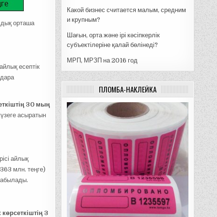
Какой бизнес считается малым, средним
и крупным?
лдық орташа
Шағын, орта және ірі кәсіпкерлік
субъектілеріне қалай бөлінеді?
МРП, МРЗП на 2016 год
айлық есептік
 дара
ПЛОМБА-НАКЛЕЙКА
еткіштің 30 мың
жүзеге асыратын
ісі айлық
363 млн. теңге)
табылады.
 көрсеткіштің 3