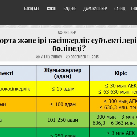
БАСҚЫ БЕТ
КӘСІП
БӨДЕНЕ
ДАРА КӘСІПКЕР
САЛЫҚ
ТЕК
POSTED
КӘСІПКЕР
IN
орта және ірі кәсіпкерлік субъектілер
бөлінеді?
VITALY ZHIROV
DECEMBER 11, 2015