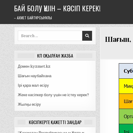
Skip
БАЙ БОЛУ ҮШІН – КӘСІП КЕРЕК!
to
content
– АХМЕТ БАЙТҰРСЫНҰЛЫ
Search
Шағын, 
for:
КӨП ОҚЫЛҒАН ЖАЗБА
Домен kyzmet.kz
Шағын наубайхана
Ірі қара мал өсіру
Жеке кәсіпкер болу үшін не істеу керек?
Жылқы өсіру
КӘСІПКЕРГЕ ҚАЖЕТТІ ЗАҢДАР
“Қазақстан Республикасының Ұлттық