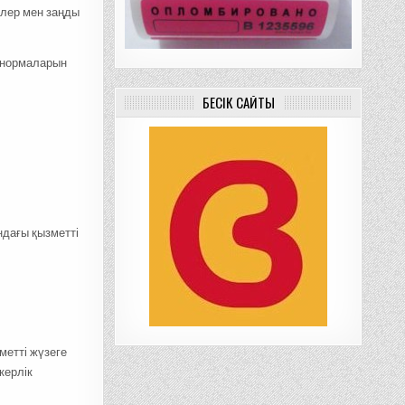
рлер мен заңды
е нормаларын
БЕСІК САЙТЫ
ндағы қызметті
метті жүзеге
керлік