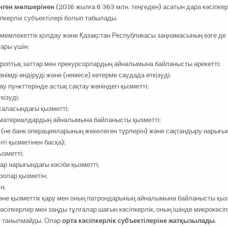
нген мөлшерінен
(2016 жылға 6 363 млн. теңгеден) асатын дара кәсіпке
пкерлік субъектілері болып табылады.
, мемлекеттік қолдау және Қазақстан Республикасы заңнамасының өзге д
ары үшін:
хотроптық заттар мен прекурсорлардың айналымына байланысты әрекетті;
өнімді өндіруді және (немесе) көтерме саудада өткізуді;
у пункттерінде астық сақтау жөніндегі қызметті;
кізуді;
 саласындағы қызметті;
і материалдардың айналымына байланысты қызметті;
н (не банк операцияларының жекелеген түрлерін) және сақтандыру нарығы
ті қызметінен басқа);
ызметті;
дар нарығындағы кәсіби қызметті;
ролар қызметін;
н;
әне қызметтік қару мен оның патрондарының айналымына байланысты қыз
әсіпкерлер мен заңды тұлғалар шағын кәсіпкерлік, оның ішінде микрокәсіп
еп танылмайды. Олар
орта кәсіпкерлік субъектілеріне жатқызылады
.